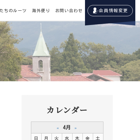
たちのルーツ
海外便り
お問い合わせ
会員情報変更
カレンダー
4月
«
»
日
月
火
水
木
金
土