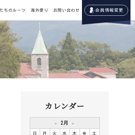
たちのルーツ
海外便り
お問い合わせ
会員情報変更
カレンダー
2月
«
»
日
月
火
水
木
金
土