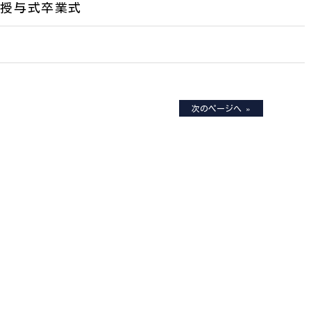
書授与式卒業式
式
次のページへ »