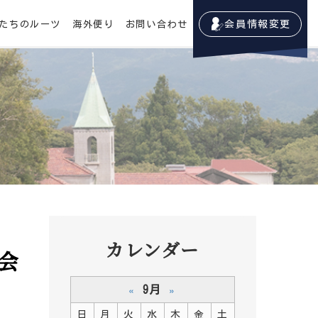
たちのルーツ
海外便り
お問い合わせ
会員情報変更
カレンダー
会
9月
«
»
日
月
火
水
木
金
土