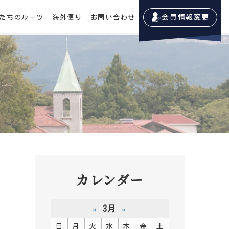
たちのルーツ
海外便り
お問い合わせ
会員情報変更
カレンダー
3月
«
»
日
月
火
水
木
金
土