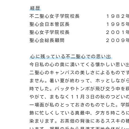
経歴
不二聖心女子学院校長 １９８２年４
聖心会日本管区長 １９９５年４
聖心女子学院校長 ２００１年４
聖心会総長顧問 ２００９年４月
心に残っている不二聖心での思い出
今日私の心の奥に湧いてくる懐かしい思い
二聖心のキャンパスの美しさによるもので
ません。暑い夏が終わって、ホッとしなが
時でした。バッタやトンボが飛び交う中を
やがて、まもなく１１月３日の秋のつどい
一場面が私のとっておきのものでした。学
飾に忙しくしている真最中、夕方５時ころ
染まります。お茶畑の背後にあるススキの