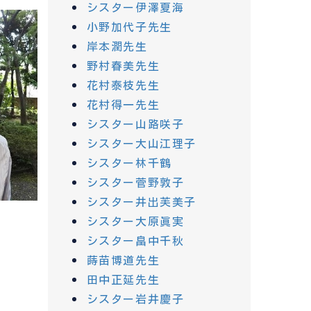
シスター伊澤夏海
小野加代子先生
岸本潤先生
野村春美先生
花村泰枝先生
花村得一先生
シスター山路咲子
シスター大山江理子
シスター林千鶴
シスター菅野敦子
シスター井出芙美子
シスター大原眞実
シスター畠中千秋
蒔苗博道先生
田中正延先生
シスター岩井慶子