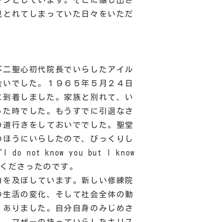
一ンとしています。そこに醸し出さ
見とれてしまっていた日々をいただ
。
不二聖心初代院長でいらしたアイル
会いでした。１９６５年５月２４日
に到着しました。家族と別れて、い
った時でした。もうすでに引退なさ
の道行きをしておいででした。聖堂
のほうにいらしたので、びっくりし
ot know you but I know
と言ってくださったのです。
力を及ぼしています。新しい修練院
の生活の変化、そして社会全体の動
くありました。自分自身のみじめさ