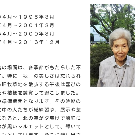
月～１９９５年３月
月～２００１年３月
月～２００９年３月
～２０１６年１２月
出の場面は、各季節がもたらした不
す。特に「秋」の美しさは忘れられ
ら旧牧草地を散歩する午後は喜びの
萩や桔梗を鑑賞して過ごしました。
の準備期間となります。その時期の
院中の人たちが総練習や、展示や装
になると、北の空が夕焼けで深紅に
穂が黒いシルエットとして、輝いて