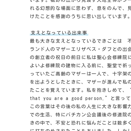
います。裾野の丘から見渡す天地全体がシ
れる幻想的な場面に思わず、息をのんで、
けたことを感謝のうちに思い出しています
支えとなっている出来事
最も大きな支えとなっているできごとは 
ランド人のマザーエリザベス・ダフとの出
の創立者の祝日の前日に私は聖心会修練院
よいよ修練院の建物に入る前に、聖堂で祈
っていたご高齢のマザーは一人で、十字架
を出ようとしたときに、マザーが進んで私
たことを覚えています。私を抱きしめて、“I do n
that you are a good person.”
この言葉はその後の私の人生に大きな影響
での生活、特にバチカン公会議後の修道院
きの中で、不安と恐れに悩んだことは数多