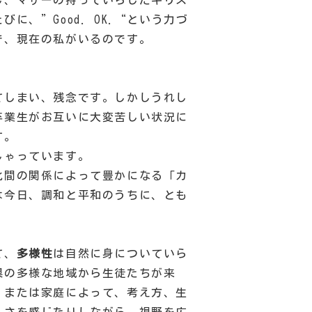
し、マザーの持っていらしたキリス
に、”Good. OK.“という力づ
で、現在の私がいるのです。
てしまい、残念です。しかしうれし
卒業生がお互いに大変苦しい状況に
す。
しゃっています。
化間の関係によって豊かになる「カ
は今日、調和と平和のうちに、とも
”
）
て、
多様性
は自然に身についていら
県の多様な地域から生徒たちが来
、または家庭によって、考え方、生