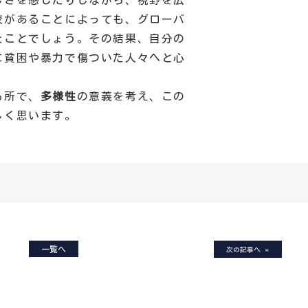
しさを感じたりしながら、視野を広
校があることによっても、グローバ
たことでしょう。その結果、自分の
に貧困や暴力で傷ついた人々へと心
。
る所で、
多様性
の意義を考え、この
しく思います。
一覧へ
»
次の記事へ