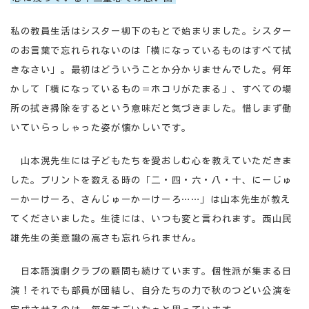
私の教員生活はシスター柳下のもとで始まりました。シスター
のお言葉で忘れられないのは「横になっているものはすべて拭
きなさい」。最初はどういうことか分かりませんでした。何年
かして「横になっているもの＝ホコリがたまる」、すべての場
所の拭き掃除をするという意味だと気づきました。惜しまず働
いていらっしゃった姿が懐かしいです。
山本滉先生には子どもたちを愛おしむ心を教えていただきま
した。プリントを数える時の「二・四・六・八・十、にーじゅ
ーかーけーろ、さんじゅーかーけーろ……」は山本先生が教え
てくださいました。生徒には、いつも変と言われます。西山民
雄先生の美意識の高さも忘れられません。
日本語演劇クラブの顧問も続けています。個性派が集まる日
演！それでも部員が団結し、自分たちの力で秋のつどい公演を