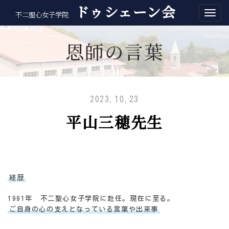
ドゥシェーン会
不二聖心女子学院
恩師の言葉
2023.10.23
平山三穂先生
経歴
1991年 不二聖心女子学院に赴任。現在に至る。
ご自身の心の支えとなっている言葉や出来事